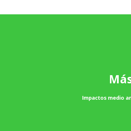
Más
I
mpactos medio amb