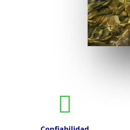

Confiabilidad